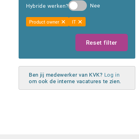
Stage
(0)
FHI - Facilitair
(0)
Hybride werken?
Scrum master
(0)
Tijdelijk voor de duur van een
Security specialist
(0)
Product owner
project
(0)
IT
Tester
(0)
Reset filter
Ben jij medewerker van KVK?
Log in
om ook de interne vacatures te zien.