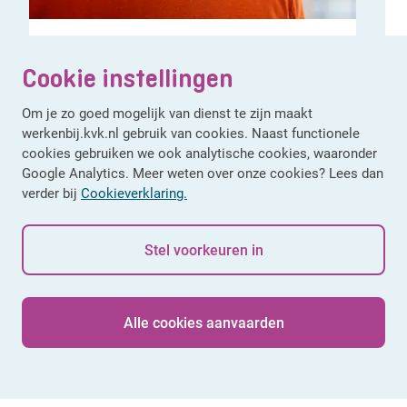
'Alles is hier op de toekomst gericht'
Cookie instellingen
Om je zo goed mogelijk van dienst te zijn maakt
werkenbij.kvk.nl gebruik van cookies. Naast functionele
cookies gebruiken we ook analytische cookies, waaronder
Bekijk alle testimonials
Google Analytics. Meer weten over onze cookies? Lees dan
verder bij
Cookieverklaring.
Stel voorkeuren in
Alle cookies aanvaarden
© 2026 KVK
Sitemap
Privacy
Cookies
Disclaimer
Toegankelijkheid