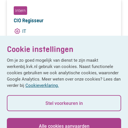
Intern
CIO Regisseur
IT
Utrecht (Hybride)
Cookie instellingen
€ 5.086,07 - € 7.488,28
Om je zo goed mogelijk van dienst te zijn maakt
werkenbij.kvk.nl gebruik van cookies. Naast functionele
cookies gebruiken we ook analytische cookies, waaronder
Google Analytics. Meer weten over onze cookies? Lees dan
Bekijk alle vacatures
verder bij
Cookieverklaring.
Stel voorkeuren in
Alle cookies aanvaarden