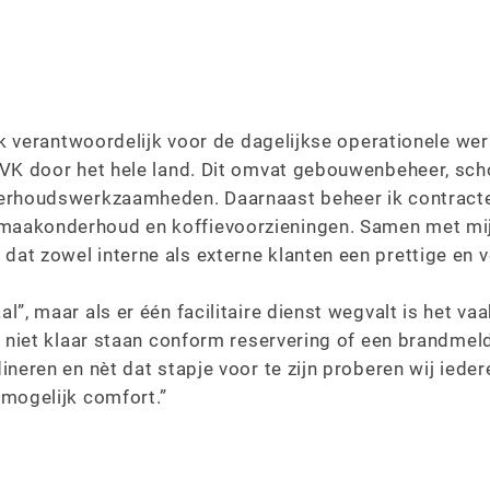
n ik verantwoordelijk voor de dagelijkse operationele 
KVK door het hele land. Dit omvat gebouwenbeheer, scho
erhoudswerkzaamheden. Daarnaast beheer ik contracten
aakonderhoud en koffievoorzieningen. Samen met mijn 
at zowel interne als externe klanten een prettige en 
”, maar als er één facilitaire dienst wegvalt is het va
e niet klaar staan conform reservering of een brandmeld
ineren en nèt dat stapje voor te zijn proberen wij iede
 mogelijk comfort.”