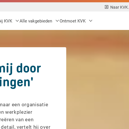
Naar KVK.
bij KVK
Alle vakgebieden
Ontmoet KVK
mij door
ingen'
 naar een organisatie
en werkplezier
creëren van een
tail, vertelt hij over