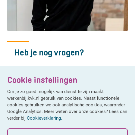
Heb je nog vragen?
Hans Bakker
/
Recruiter
Cookie instellingen
+31619269987
Om je zo goed mogelijk van dienst te zijn maakt
Stuur een Whatsapp
werkenbij.kvk.nl gebruik van cookies. Naast functionele
cookies gebruiken we ook analytische cookies, waaronder
Stel een vraag
Google Analytics. Meer weten over onze cookies? Lees dan
verder bij
Cookieverklaring.