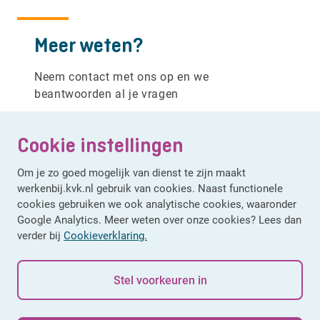
Meer weten?
Neem contact met ons op en we
beantwoorden al je vragen
Ariana Silva
/
Coördinator stages
Cookie instellingen
+31625686225
Om je zo goed mogelijk van dienst te zijn maakt
Stuur een Whatsapp
werkenbij.kvk.nl gebruik van cookies. Naast functionele
cookies gebruiken we ook analytische cookies, waaronder
Stel een vraag
Google Analytics. Meer weten over onze cookies? Lees dan
verder bij
Cookieverklaring.
Stel voorkeuren in